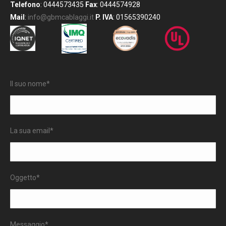
Telefono
: 0444573435
Fax
: 0444574928
Mail
:
info@gbmcablaggi.it
P. IVA
: 01565390240
Il suo nome*
La sua email*
Oggetto*
Messaggio*